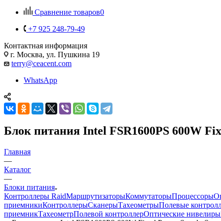
Сравнение товаров
0
+7 925 248-79-49
Контактная информация
г. Москва, ул. Пушкина 19
terry@ceacent.com
WhatsApp
Блок питания Intel FSR1600PS 600W Fix
Главная
—
Каталог
—
Блоки питания
Контроллеры Raid
Маршрутизаторы
Коммутаторы
Процессоры
О
приемники
Контроллеры
Сканеры
Тахеометры
Полевые контрол
приемник
Тахеометр
Полевой контроллер
Оптические нивелиры