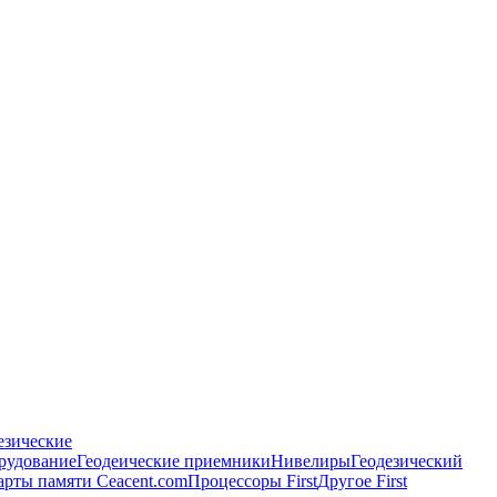
езические
рудование
Геодеические приемники
Нивелиры
Геодезический
арты памяти Ceacent.com
Процессоры First
Другое First