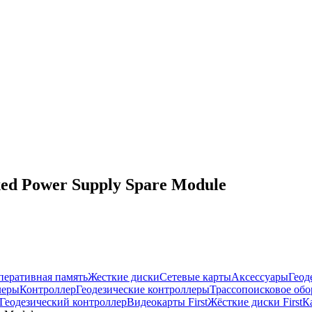
ed Power Supply Spare Module
перативная память
Жесткие диски
Сетевые карты
Аксессуары
Геод
леры
Контроллер
Геодезические контроллеры
Трассопоисковое обо
Геодезический контроллер
Видеокарты First
Жёсткие диски First
К