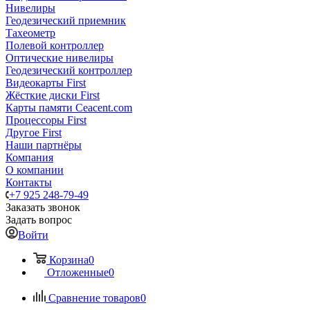
Нивелиры
Геодезический приемник
Тахеометр
Полевой контроллер
Оптические нивелиры
Геодезический контроллер
Видеокарты First
Жёсткие диски First
Карты памяти Ceacent.com
Процессоры First
Другое First
Наши партнёры
Компания
О компании
Контакты
+7 925 248-79-49
Заказать звонок
Задать вопрос
Войти
Корзина
0
Отложенные
0
Сравнение товаров
0