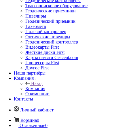
Геодезические контроллеры
Трассопоисковое оборудование
Геодеические приемники
Нивелиры
Геодезический приемник
Тахеометр
Полевой контроллер
Оптические нивелиры
Геодезический контроллер
Видеокарты First
Жёсткие диски First
Карты памяти Ceacent.com
Процессоры First
Другое First
Наши партнёры
Компания
Назад
Компания
О компании
Контакты
Личный кабинет
Корзина
0
Отложенные
0