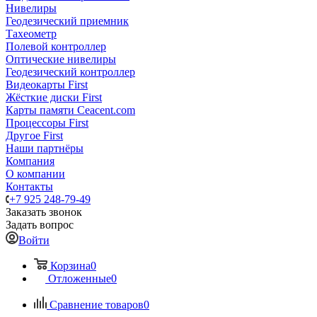
Нивелиры
Геодезический приемник
Тахеометр
Полевой контроллер
Оптические нивелиры
Геодезический контроллер
Видеокарты First
Жёсткие диски First
Карты памяти Ceacent.com
Процессоры First
Другое First
Наши партнёры
Компания
О компании
Контакты
+7 925 248-79-49
Заказать звонок
Задать вопрос
Войти
Корзина
0
Отложенные
0
Сравнение товаров
0