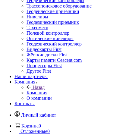
Геодезические контроллеры
Трассопоисковое оборудование
Геодеические приемники
Нивелиры
Геодезический приемник
Тахеометр
Полевой контроллер
Оптические нивелиры
Геодезический контроллер
Видеокарты First
Жёсткие диски First
Карты памяти Ceacent.com
Процессоры First
Другое First
Наши партнёры
Компания
Назад
Компания
О компании
Контакты
Личный кабинет
Корзина
0
Отложенные
0