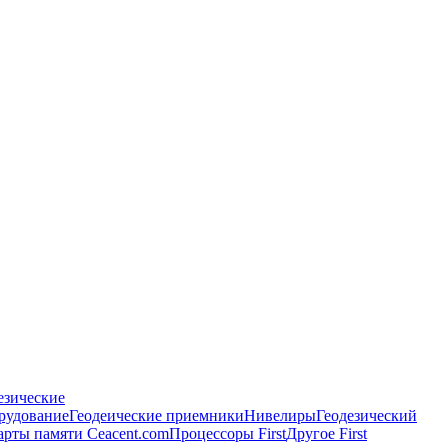
езические
рудование
Геодеические приемники
Нивелиры
Геодезический
арты памяти Ceacent.com
Процессоры First
Другое First