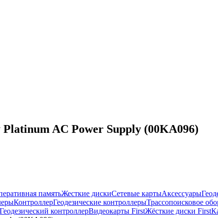
 Platinum AC Power Supply (00KA096)
перативная память
Жесткие диски
Сетевые карты
Аксессуары
Геод
леры
Контроллер
Геодезические контроллеры
Трассопоисковое обо
Геодезический контроллер
Видеокарты First
Жёсткие диски First
К