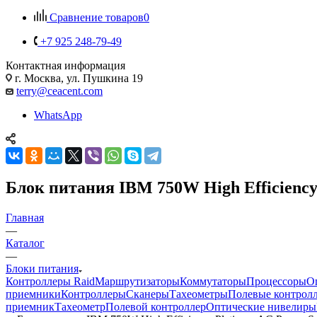
Сравнение товаров
0
+7 925 248-79-49
Контактная информация
г. Москва, ул. Пушкина 19
terry@ceacent.com
WhatsApp
Блок питания IBM 750W High Efficiency
Главная
—
Каталог
—
Блоки питания
Контроллеры Raid
Маршрутизаторы
Коммутаторы
Процессоры
О
приемники
Контроллеры
Сканеры
Тахеометры
Полевые контрол
приемник
Тахеометр
Полевой контроллер
Оптические нивелиры