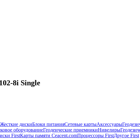
02-8i Single
Жесткие диски
Блоки питания
Сетевые карты
Аксессуары
Геодези
ковое оборудование
Геодеические приемники
Нивелиры
Геодези
ски First
Карты памяти Ceacent.com
Процессоры First
Другое First