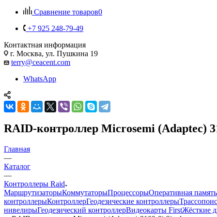
Сравнение товаров
0
+7 925 248-79-49
Контактная информация
г. Москва, ул. Пушкина 19
terry@ceacent.com
WhatsApp
RAID-контроллер Microsemi (Adaptec) 31
Главная
—
Каталог
—
Контроллеры Raid
Маршрутизаторы
Коммутаторы
Процессоры
Оперативная память
контроллеры
Контроллер
Геодезические контроллеры
Трассопоис
нивелиры
Геодезический контроллер
Видеокарты First
Жёсткие ди