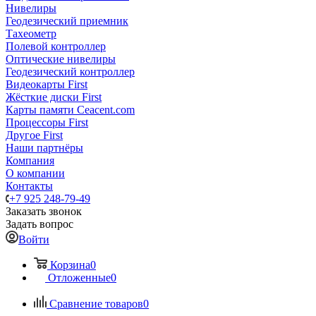
Нивелиры
Геодезический приемник
Тахеометр
Полевой контроллер
Оптические нивелиры
Геодезический контроллер
Видеокарты First
Жёсткие диски First
Карты памяти Ceacent.com
Процессоры First
Другое First
Наши партнёры
Компания
О компании
Контакты
+7 925 248-79-49
Заказать звонок
Задать вопрос
Войти
Корзина
0
Отложенные
0
Сравнение товаров
0