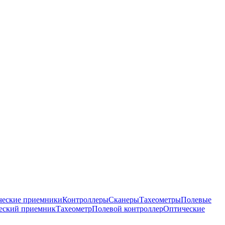
ческие приемники
Контроллеры
Сканеры
Тахеометры
Полевые
ческий приемник
Тахеометр
Полевой контроллер
Оптические