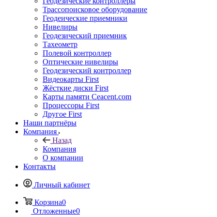
Геодезические контроллеры
Трассопоисковое оборудование
Геодеические приемники
Нивелиры
Геодезический приемник
Тахеометр
Полевой контроллер
Оптические нивелиры
Геодезический контроллер
Видеокарты First
Жёсткие диски First
Карты памяти Ceacent.com
Процессоры First
Другое First
Наши партнёры
Компания
Назад
Компания
О компании
Контакты
Личный кабинет
Корзина
0
Отложенные
0