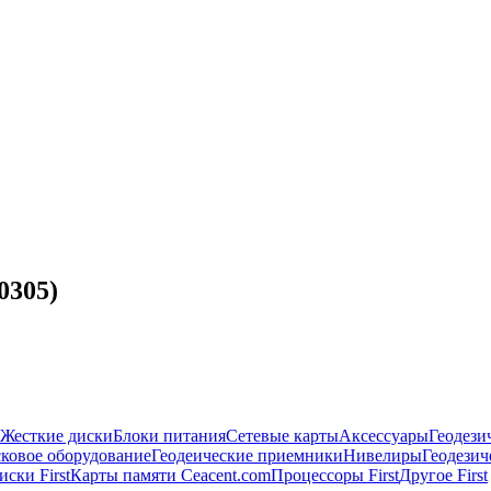
0305)
Жесткие диски
Блоки питания
Сетевые карты
Аксессуары
Геодези
ковое оборудование
Геодеические приемники
Нивелиры
Геодези
ски First
Карты памяти Ceacent.com
Процессоры First
Другое First