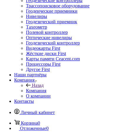
Геодезические контроллеры
Трассопоисковое оборудование
Геодеические приемники
Нивелиры
Геодезический приемник
Тахеометр
Полевой контроллер
Оптические нивелиры
Геодезический контроллер
Видеокарты First
Жёсткие диски First
Карты памяти Ceacent.com
Процессоры First
Другое First
Наши партнёры
Компания
Назад
Компания
О компании
Контакты
Личный кабинет
Корзина
0
Отложенные
0