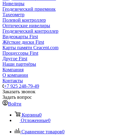
Нивелиры
Геодезический приемник
Тахеометр
Полевой контроллер
Оптические нивелиры
Геодезический контроллер
Видеокарты First
Жёсткие диски First
Карты памяти Ceacent.com
Процессоры First
Другое First
Наши партнёры
Компания
О компании
Контакты
+7 925 248-79-49
Заказать звонок
Задать вопрос
Войти
Корзина
0
Отложенные
0
Сравнение товаров
0