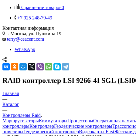
Сравнение товаров
0
+7 925 248-79-49
Контактная информация
г. Москва, ул. Пушкина 19
terry@ceacent.com
WhatsApp
RAID контроллер LSI 9266-4I SGL (LSI0
Главная
—
Каталог
—
Контроллеры Raid
Маршрутизаторы
Коммутаторы
Процессоры
Оперативная память
контроллеры
Контроллер
Геодезические контроллеры
Трассопоис
нивелиры
Геодезический контроллер
Видеокарты First
Жёсткие ди