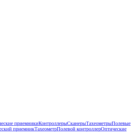
ческие приемники
Контроллеры
Сканеры
Тахеометры
Полевые
ческий приемник
Тахеометр
Полевой контроллер
Оптические