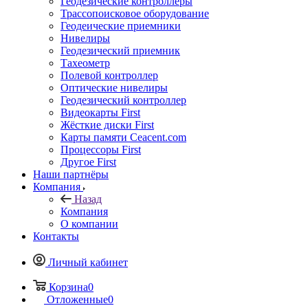
Геодезические контроллеры
Трассопоисковое оборудование
Геодеические приемники
Нивелиры
Геодезический приемник
Тахеометр
Полевой контроллер
Оптические нивелиры
Геодезический контроллер
Видеокарты First
Жёсткие диски First
Карты памяти Ceacent.com
Процессоры First
Другое First
Наши партнёры
Компания
Назад
Компания
О компании
Контакты
Личный кабинет
Корзина
0
Отложенные
0