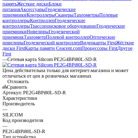
память
Жесткие диски
Блоки
питания
Аксессуары
Геодезические
приемники
Контроллеры
Сканеры
Тахеометры
Полевые
контроллеры
Контроллер
Геодезические
контроллеры
Трассопоисковое оборудование
Геодеические
приемники
Нивелиры
Геодезический
приемник
Тахеометр
Полевой контроллер
Оптические
нивелиры
Геодезический контроллер
Видеокарты First
Жёсткие
диски First
Карты памяти Ceacent.com
Процессоры First
Другое
First
—
Сетевая карта Silicom PE2G4BPi80L-SD-R
Цена действительна только для интернет-магазина и может
отличаться от цен в розничных магазинах
Отложить
Сравнить
Артикул:
PE2G4BPi80L-SD-R
Характеристики
Производитель
—
SILICOM
Код производителя
—
PE2G4BPi80L-SD-R
Тип устройства