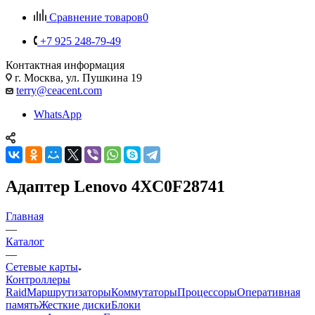
Сравнение товаров
0
+7 925 248-79-49
Контактная информация
г. Москва, ул. Пушкина 19
terry@ceacent.com
WhatsApp
Адаптер Lenovo 4XC0F28741
Главная
—
Каталог
—
Сетевые карты
Контроллеры
Raid
Маршрутизаторы
Коммутаторы
Процессоры
Оперативная
память
Жесткие диски
Блоки