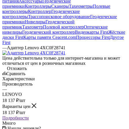
питания
Аксессуары
Геодезические
приемники
Контроллеры
Сканеры
Тахеометры
Полевые
контроллеры
Контроллер
Геодезические
контроллеры
Трассопоисковое оборудование
Геодеические
приемники
Нивелиры
Геодезический
приемник
Тахеометр
Полевой контроллер
Оптические
нивелиры
Геодезический контроллер
Видеокарты First
Жёсткие
диски First
Карты памяти Ceacent.com
Процессоры First
Другое
First
—
Адаптер Lenovo 4XC0F28741
Цена действительна только для интернет-магазина и может
отличаться от цен в розничных магазинах
Отложить
Сравнить
Характеристики
Производитель
—
LENOVO
18 137
₽
/шт
Варианты цен
18 137
₽
/шт
Подробности
Много
Нашли дешевле?