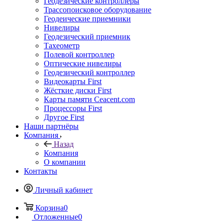
Геодезические контроллеры
Трассопоисковое оборудование
Геодеические приемники
Нивелиры
Геодезический приемник
Тахеометр
Полевой контроллер
Оптические нивелиры
Геодезический контроллер
Видеокарты First
Жёсткие диски First
Карты памяти Ceacent.com
Процессоры First
Другое First
Наши партнёры
Компания
Назад
Компания
О компании
Контакты
Личный кабинет
Корзина
0
Отложенные
0