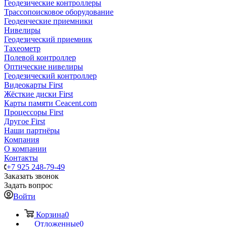
Геодезические контроллеры
Трассопоисковое оборудование
Геодеические приемники
Нивелиры
Геодезический приемник
Тахеометр
Полевой контроллер
Оптические нивелиры
Геодезический контроллер
Видеокарты First
Жёсткие диски First
Карты памяти Ceacent.com
Процессоры First
Другое First
Наши партнёры
Компания
О компании
Контакты
+7 925 248-79-49
Заказать звонок
Задать вопрос
Войти
Корзина
0
Отложенные
0