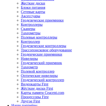
Жесткие диски
Блоки питания
Сетевые карты
Аксессуары
Геодезические приемники
Контроллеры
Сканеры
Тахеометры
Полевые контроллеры
Контроллер
Геодезические контроллеры
Трассопоисковое оборудование
Геодеические приемники
Нивелиры
Геодезический приемник
Тахеометр
Полевой контроллер
Оптические нивелиры
Геодезический контроллер
Видеокарты First
Жёсткие диски First
Карты памяти Ceacent.com
Процессоры First
Другое First
Наши партнёры