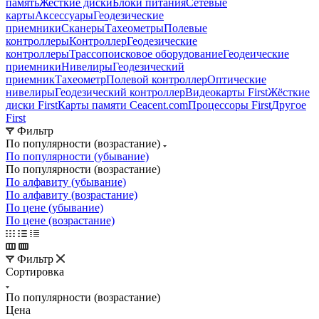
память
Жесткие диски
Блоки питания
Сетевые
карты
Аксессуары
Геодезические
приемники
Сканеры
Тахеометры
Полевые
контроллеры
Контроллер
Геодезические
контроллеры
Трассопоисковое оборудование
Геодеические
приемники
Нивелиры
Геодезический
приемник
Тахеометр
Полевой контроллер
Оптические
нивелиры
Геодезический контроллер
Видеокарты First
Жёсткие
диски First
Карты памяти Ceacent.com
Процессоры First
Другое
First
Фильтр
По популярности (возрастание)
По популярности (убывание)
По популярности (возрастание)
По алфавиту (убывание)
По алфавиту (возрастание)
По цене (убывание)
По цене (возрастание)
Фильтр
Сортировка
По популярности (возрастание)
Цена