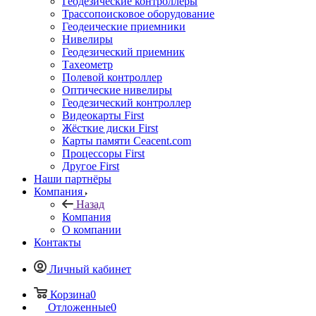
Геодезические контроллеры
Трассопоисковое оборудование
Геодеические приемники
Нивелиры
Геодезический приемник
Тахеометр
Полевой контроллер
Оптические нивелиры
Геодезический контроллер
Видеокарты First
Жёсткие диски First
Карты памяти Ceacent.com
Процессоры First
Другое First
Наши партнёры
Компания
Назад
Компания
О компании
Контакты
Личный кабинет
Корзина
0
Отложенные
0