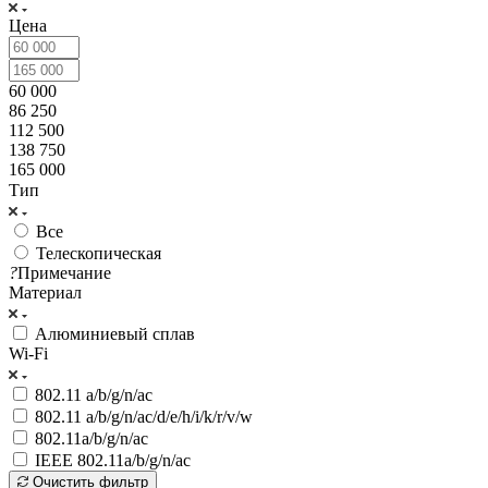
Цена
60 000
86 250
112 500
138 750
165 000
Тип
Все
Телескопическая
?
Примечание
Материал
Алюминиевый сплав
Wi-Fi
802.11 a/b/g/n/ac
802.11 a/b/g/n/ac/d/e/h/i/k/r/v/w
802.11a/b/g/n/ac
IEEE 802.11a/b/g/n/ac
Очистить фильтр