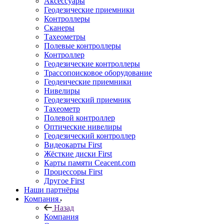
Аксессуары
Геодезические приемники
Контроллеры
Сканеры
Тахеометры
Полевые контроллеры
Контроллер
Геодезические контроллеры
Трассопоисковое оборудование
Геодеические приемники
Нивелиры
Геодезический приемник
Тахеометр
Полевой контроллер
Оптические нивелиры
Геодезический контроллер
Видеокарты First
Жёсткие диски First
Карты памяти Ceacent.com
Процессоры First
Другое First
Наши партнёры
Компания
Назад
Компания