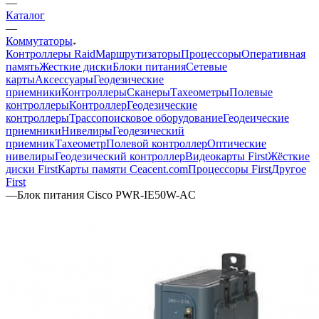
—
Каталог
—
Коммутаторы
Контроллеры Raid
Маршрутизаторы
Процессоры
Оперативная
память
Жесткие диски
Блоки питания
Сетевые
карты
Аксессуары
Геодезические
приемники
Контроллеры
Сканеры
Тахеометры
Полевые
контроллеры
Контроллер
Геодезические
контроллеры
Трассопоисковое оборудование
Геодеические
приемники
Нивелиры
Геодезический
приемник
Тахеометр
Полевой контроллер
Оптические
нивелиры
Геодезический контроллер
Видеокарты First
Жёсткие
диски First
Карты памяти Ceacent.com
Процессоры First
Другое
First
—
Блок питания Cisco PWR-IE50W-AC