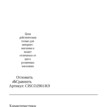
Цена
действительна
только для
интернет-
магазина и
может
отличаться от
цен в
розничных
магазинах
Отложить
Сравнить
Артикул:
CISCO2901/K9
Характеристики