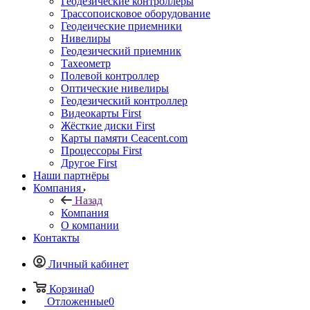
Геодезические контроллеры
Трассопоисковое оборудование
Геодеические приемники
Нивелиры
Геодезический приемник
Тахеометр
Полевой контроллер
Оптические нивелиры
Геодезический контроллер
Видеокарты First
Жёсткие диски First
Карты памяти Ceacent.com
Процессоры First
Другое First
Наши партнёры
Компания
Назад
Компания
О компании
Контакты
Личный кабинет
Корзина
0
Отложенные
0