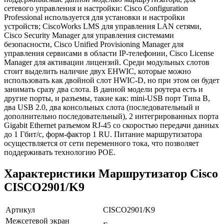
сетевого управления и настройки: Cisco Configuration
Professional используется для установки и настройки
устройств; CiscoWorks LMS для управления LAN сетями,
Cisco Security Manager для управления системами
безопасности, Cisco Unified Provisioning Manager для
управления сервисами в области IP-телефонии, Cisco License
Manager для активации лицензий. Среди модульных слотов
стоит выделить наличие двух EHWIC, которые можно
использовать как двойной слот HWIC-D, но при этом он будет
занимать сразу два слота. В данной модели роутера есть и
другие порты, и разъемы, такие как: mini-USB порт Типа В,
два USB 2.0, два консольных слота (последовательный и
дополнительно последовательный), 2 интегрированных порта
Gigabit Ethernet разъемом RJ-45 со скоростью передачи данных
до 1 Гбит/с, форм-фактор 1 RU. Питание маршрутизатора
осуществляется от сети переменного тока, что позволяет
поддерживать технологию POE.
Характеристики Маршрутизатор Cisco
CISCO2901/K9
Артикул
CISCO2901/K9
Межсетевой экран