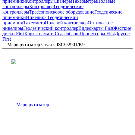
приемники
Контроллеры
Сканеры
Тахеометры
Полевые
контроллеры
Контроллер
Геодезические
контроллеры
Трассопоисковое оборудование
Геодеические
приемники
Нивелиры
Геодезический
приемник
Тахеометр
Полевой контроллер
Оптические
нивелиры
Геодезический контроллер
Видеокарты First
Жёсткие
диски First
Карты памяти Ceacent.com
Процессоры First
Другое
First
—
Маршрутизатор Cisco CISCO2901/K9