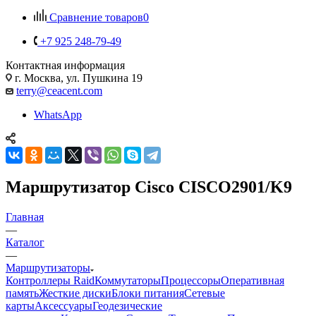
Сравнение товаров
0
+7 925 248-79-49
Контактная информация
г. Москва, ул. Пушкина 19
terry@ceacent.com
WhatsApp
Маршрутизатор Cisco CISCO2901/K9
Главная
—
Каталог
—
Маршрутизаторы
Контроллеры Raid
Коммутаторы
Процессоры
Оперативная
память
Жесткие диски
Блоки питания
Сетевые
карты
Аксессуары
Геодезические