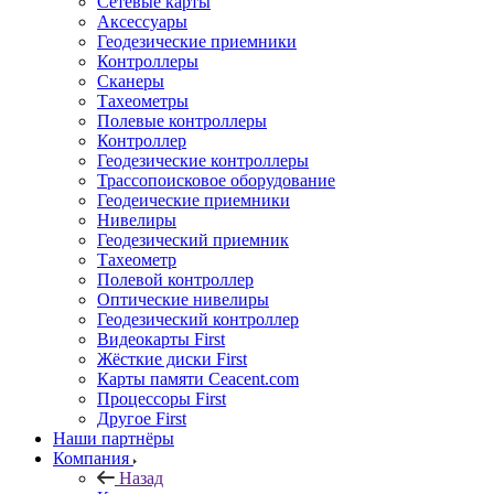
Сетевые карты
Аксессуары
Геодезические приемники
Контроллеры
Сканеры
Тахеометры
Полевые контроллеры
Контроллер
Геодезические контроллеры
Трассопоисковое оборудование
Геодеические приемники
Нивелиры
Геодезический приемник
Тахеометр
Полевой контроллер
Оптические нивелиры
Геодезический контроллер
Видеокарты First
Жёсткие диски First
Карты памяти Ceacent.com
Процессоры First
Другое First
Наши партнёры
Компания
Назад