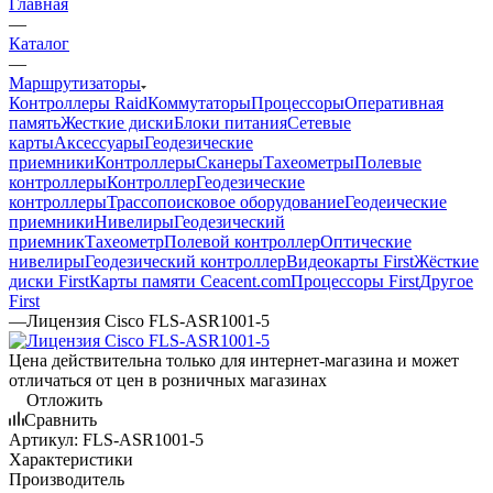
Главная
—
Каталог
—
Маршрутизаторы
Контроллеры Raid
Коммутаторы
Процессоры
Оперативная
память
Жесткие диски
Блоки питания
Сетевые
карты
Аксессуары
Геодезические
приемники
Контроллеры
Сканеры
Тахеометры
Полевые
контроллеры
Контроллер
Геодезические
контроллеры
Трассопоисковое оборудование
Геодеические
приемники
Нивелиры
Геодезический
приемник
Тахеометр
Полевой контроллер
Оптические
нивелиры
Геодезический контроллер
Видеокарты First
Жёсткие
диски First
Карты памяти Ceacent.com
Процессоры First
Другое
First
—
Лицензия Cisco FLS-ASR1001-5
Цена действительна только для интернет-магазина и может
отличаться от цен в розничных магазинах
Отложить
Сравнить
Артикул:
FLS-ASR1001-5
Характеристики
Производитель