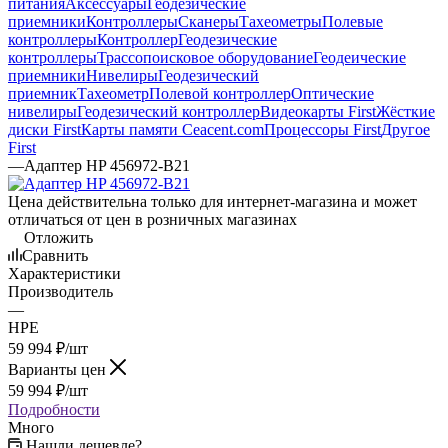
питания
Аксессуары
Геодезические
приемники
Контроллеры
Сканеры
Тахеометры
Полевые
контроллеры
Контроллер
Геодезические
контроллеры
Трассопоисковое оборудование
Геодеические
приемники
Нивелиры
Геодезический
приемник
Тахеометр
Полевой контроллер
Оптические
нивелиры
Геодезический контроллер
Видеокарты First
Жёсткие
диски First
Карты памяти Ceacent.com
Процессоры First
Другое
First
—
Адаптер HP 456972-B21
Цена действительна только для интернет-магазина и может
отличаться от цен в розничных магазинах
Отложить
Сравнить
Характеристики
Производитель
—
HPE
59 994
₽
/шт
Варианты цен
59 994
₽
/шт
Подробности
Много
Нашли дешевле?