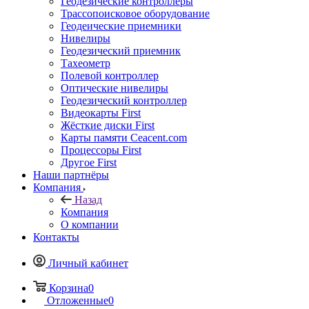
Геодезические контроллеры
Трассопоисковое оборудование
Геодеические приемники
Нивелиры
Геодезический приемник
Тахеометр
Полевой контроллер
Оптические нивелиры
Геодезический контроллер
Видеокарты First
Жёсткие диски First
Карты памяти Ceacent.com
Процессоры First
Другое First
Наши партнёры
Компания
Назад
Компания
О компании
Контакты
Личный кабинет
Корзина
0
Отложенные
0