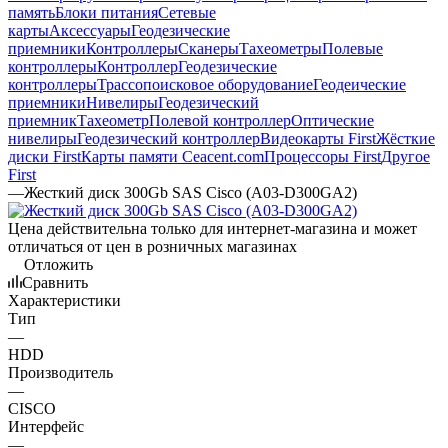
память
Блоки питания
Сетевые
карты
Аксессуары
Геодезические
приемники
Контроллеры
Сканеры
Тахеометры
Полевые
контроллеры
Контроллер
Геодезические
контроллеры
Трассопоисковое оборудование
Геодеические
приемники
Нивелиры
Геодезический
приемник
Тахеометр
Полевой контроллер
Оптические
нивелиры
Геодезический контроллер
Видеокарты First
Жёсткие
диски First
Карты памяти Ceacent.com
Процессоры First
Другое
First
—
Жесткий диск 300Gb SAS Cisco (A03-D300GA2)
Цена действительна только для интернет-магазина и может
отличаться от цен в розничных магазинах
Отложить
Сравнить
Характеристики
Тип
—
HDD
Производитель
—
CISCO
Интерфейс
—