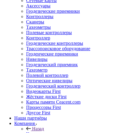
Сетевые карты
Аксессуары
Геодезические приемники
Контроллеры
Сканеры
Тахеометры
Полевые контроллеры
Контроллер
Геодезические контроллеры
Трассопоисковое оборудование
Геодеические приемники
Нивелиры
Геодезический приемник
Тахеометр
Полевой контроллер
Оптические нивелиры
Геодезический контроллер
Видеокарты First
Жёсткие диски First
Карты памяти Ceacent.com
Процессоры First
Другое First
Наши партнёры
Компания
Назад