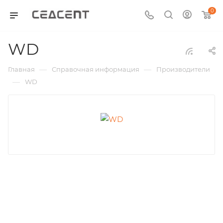
0
WD
—
—
Главная
Справочная информация
Производители
—
WD